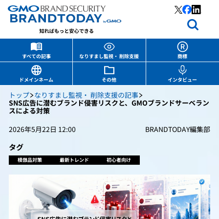
すべての記事
なりすまし監視・ 削除支援
商標
ドメインネーム
その他
インタビュー
トップ
なりすまし監視・ 削除支援の記事
SNS広告に潜むブランド侵害リスクと、GMOブランドサーベラン
スによる対策
2026年5月22日 12:00
BRANDTODAY編集部
タグ
模倣品対策
最新トレンド
初心者向け