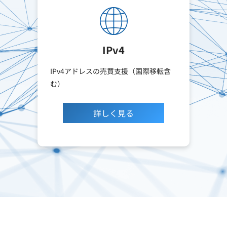
IPv4
IPv4アドレスの売買支援（国際移転含
む）
詳しく見る