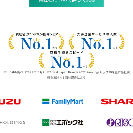
※1 ICANN調べ（2021年11月） ※2 Best Japan Brands 2022 Rankingsトップ30を基に当社実
績を集計 ※3 当社調査による