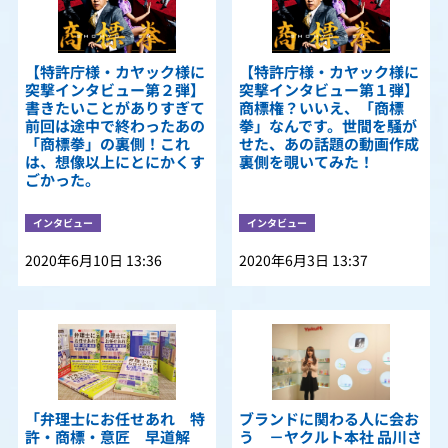
【特許庁様・カヤック様に
【特許庁様・カヤック様に
突撃インタビュー第２弾】
突撃インタビュー第１弾】
書きたいことがありすぎて
商標権？いいえ、「商標
前回は途中で終わったあの
拳」なんです。世間を騒が
「商標拳」の裏側！これ
せた、あの話題の動画作成
は、想像以上にとにかくす
裏側を覗いてみた！
ごかった。
インタビュー
インタビュー
2020年6月10日 13:36
2020年6月3日 13:37
「弁理士にお任せあれ 特
ブランドに関わる人に会お
許・商標・意匠 早道解
う －ヤクルト本社 品川さ