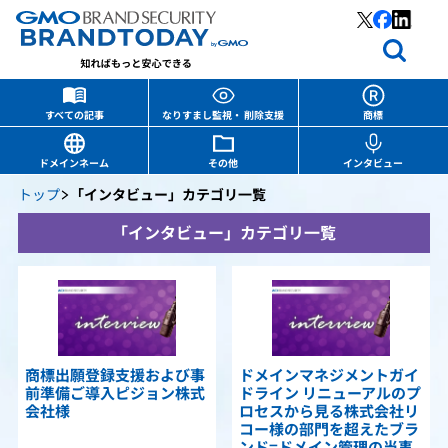
すべての記事
なりすまし監視・ 削除支援
商標
ドメインネーム
その他
インタビュー
トップ
「インタビュー」カテゴリ一覧
「インタビュー」カテゴリ一覧
商標出願登録支援および事
ドメインマネジメントガイ
前準備ご導入ピジョン株式
ドライン リニューアルのプ
会社様
ロセスから見る株式会社リ
コー様の部門を超えたブラ
ンド=ドメイン管理の当事