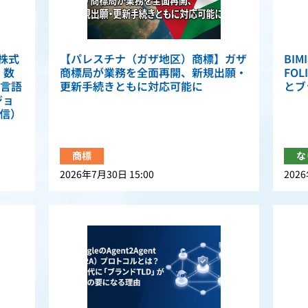
株式
【パレスチナ（ガザ地区）商標】ガザ
BI
。数
商標局が業務を全面再開、新規出願・
FO
言語
更新手続きともに対応可能に
とブ
ジョ
配信）
商標
な
2026年7月30日 15:00
2026