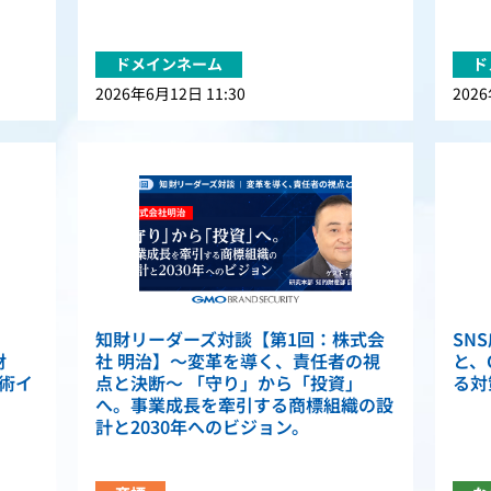
ドメインネーム
ド
2026年6月12日 11:30
2026
知財リーダーズ対談【第1回：株式会
SN
財
社 明治】〜変革を導く、責任者の視
と、
学術イ
点と決断〜 「守り」から「投資」
る対
へ。事業成長を牽引する商標組織の設
計と2030年へのビジョン。