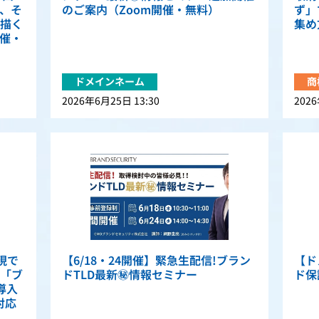
、そ
のご案内（Zoom開催・無料）
ず」
描く
集め
開催・
ドメインネーム
商
2026年6月25日 13:30
2026
実現で
【6/18・24開催】緊急生配信!ブラン
【ド
「ブ
ドTLD最新㊙情報セミナー
ド保
導入
対応