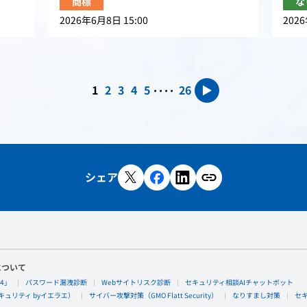
商標
な
2026年6月8日 15:00
2026
....
1
2
3
4
5
26
▶
シェア
について
4」
パスワード漏洩診断
Webサイトリスク診断
セキュリティ相談AIチャットボット
ュリティ byイエラエ）
サイバー攻撃対策（GMO Flatt Security）
なりすまし対策
セ