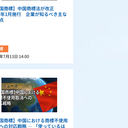
国商標】中国商標法が改正
27年1月施行 企業が知るべき主な
点
標
年7月13日 14:00
国商標】中国における商標不使用
への対応戦略 — 「使っているは