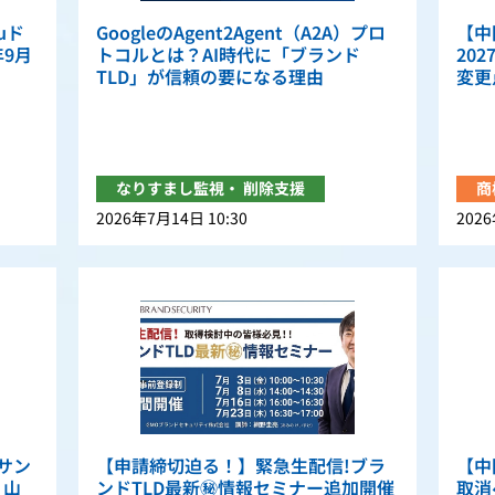
uド
GoogleのAgent2Agent（A2A）プロ
【中
年9月
トコルとは？AI時代に「ブランド
20
TLD」が信頼の要になる理由
変更
なりすまし監視・ 削除支援
商
2026年7月14日 10:30
2026
サン
【申請締切迫る！】緊急生配信!ブラ
【中
 山
ンドTLD最新㊙情報セミナー追加開催
取消