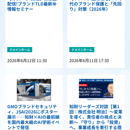
配信!ブランドTLD最新㊙
代のブランド保護と「先回
情報セミナー
り」対策（2026年）
ドメインネーム
ドメインネーム
2026年6月12日 11:30
2026年6月11日 17:30
GMOブランドセキュリテ
知財リーダーズ対談【第1
ィ、JSAI2026にポスター
回：株式会社 明治】〜変革
展示――知財×AIの最前線
を導く、責任者の視点と決
を国内最大級のAI学術イベ
断〜 「守り」から「投資」
ントで発信
へ。事業成長を牽引する商