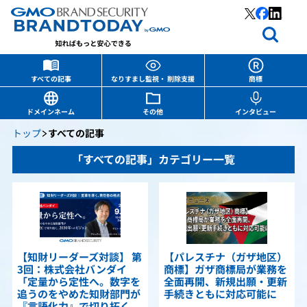
すべての記事
なりすまし監視・ 削除支援
商標
ドメインネーム
その他
インタビュー
トップ
すべての記事
「すべての記事」カテゴリー一覧
【知財リーダーズ対談】 第
【パレスチナ（ガザ地区）
3回：株式会社バンダイ
商標】ガザ商標局が業務を
「定量から定性へ。数字を
全面再開、新規出願・更新
追うのをやめた知財部門が
手続きともに対応可能に
『言語化力』で切り拓く