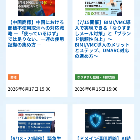
【中国商標】中国における
【7/15開催】BIMI/VMC導
商標不使用取消への対応戦
入で実現できる「なりすま
略 — 「使っているはず」
しメール対策」と「ブラン
では足りない、一連の使用
ド信頼性向上」〜
証拠の集め方 —
BIMI/VMC導入のメリット
とステップ、DMARC対応
の進め方〜
商標
なりすまし監視・ 削除支援
2026年6月17日 15:00
2026年6月15日 15:00
【6/18・24開催】緊急生
【ドメイン運用戦略】AI時