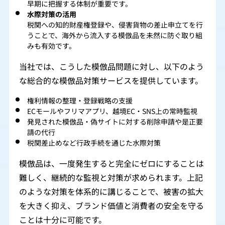
早期に把握する体制が重要です。
水際対策の活用
税関への知的財産権登録や、侵害貨物の差止申立てを行
うことで、海外から流入する模倣品を未然に防ぐ取り組
みも有効です。
当社では、こうした模倣品問題に対し、以下のよう
な総合的な模倣品対策サービスを提供しています。
権利情報の整理・登録戦略の支援
ECモールやフリマアプリ、越境EC・SNS上の常時監視
発見された模倣品・偽サイトに対する削除申請や是正要
請の代行
税関差止めなど行政手続を通じた水際対策
模倣品は、一度発生すると完全にゼロにすることは
難しく、継続的な監視と対策が求められます。上記
のような対策を体系的に講じることで、被害の拡大
を大きく抑え、ブランド価値と消費者の安全を守る
ことは十分に可能です。