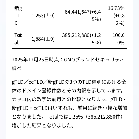
新g
16.73%
64,441,647(+6.4
TL
1,253(±0)
(+0.8
5%)
D
2%)
Tot
385,212,880(+1.2
100.0
1,584(±0)
al
5%)
0%
2025年12月25日時点：GMOブランドセキュリティ
調べ
gTLD／ccTLD／新gTLDの3つのTLD種別における全
体のドメイン登録件数とその内訳を示しています。
カッコ内の数字は前月との比較となります。gTLD・
新gTLD・ccTLDはいずれも、前月に続き小幅な増加
となりました。Totalでは1.25%（385,212,880件）
増加した結果となりました。