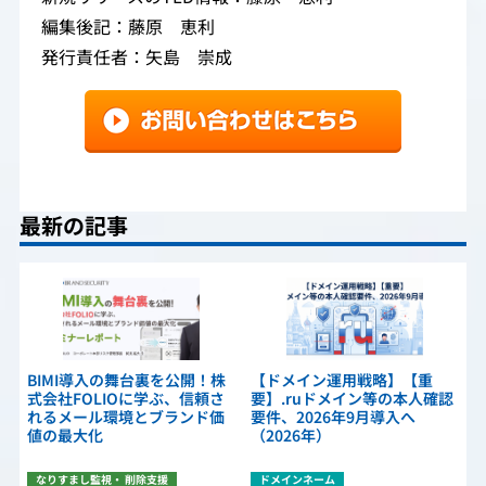
編集後記：藤原 恵利
発行責任者：矢島 崇成
最新の記事
BIMI導入の舞台裏を公開！株
【ドメイン運用戦略】【重
式会社FOLIOに学ぶ、信頼さ
要】.ruドメイン等の本人確認
れるメール環境とブランド価
要件、2026年9月導入へ
値の最大化
（2026年）
なりすまし監視・ 削除支援
ドメインネーム