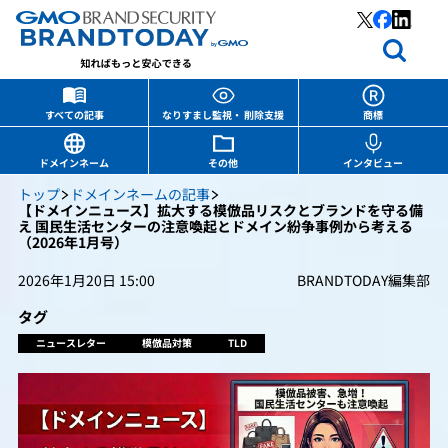
すべての記事
なりすまし監視・ 削除支援
商標
ドメインネーム
その他
インタビュー
トップ
ドメインネームの記事
【ドメインニュース】拡大する模倣品リスクとブランドを守る備
え 国民生活センターの注意喚起とドメイン紛争事例から考える
（2026年1月号）
2026年1月20日 15:00
BRANDTODAY編集部
タグ
ニュースレター
模倣品対策
TLD