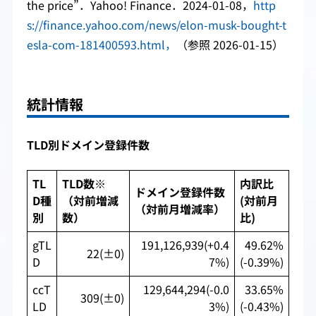
the price”．Yahoo! Finance．2024-01-08，
http
s://finance.yahoo.com/news/elon-musk-bought-t
esla-com-181400593.html，
（参照 2026-01-15）
統計情報
TLD別ドメイン登録件数
TL
TLD数※
内訳比
ドメイン登録件数
D種
（対前増減
(対前月
（対前月増減率）
別
数）
比)
gTL
191,126,939(+0.4
49.62%
22(±0)
D
7%)
(-0.39%)
ccT
129,644,294(-0.0
33.65%
309(±0)
LD
3%)
(-0.43%)