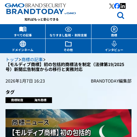
すべての記事
なりすまし監視・ 削除支援
商標
ドメインネーム
その他
インタビュー
トップ
商標の記事
【モルディブ商標】初の包括的商標法を制定（法律第19/2025
号）新聞広告制度からの移行と実務対応
2026年1月7日 16:23
BRANDTODAY編集部
タグ
商標制度
海外商標