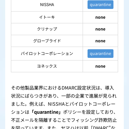
NISSHA
quarantine
イトーキ
none
クリナップ
none
グローブライド
none
パイロットコーポレーション
quarantine
ヨネックス
none
その他製品業界におけるDMARC設定状況は、導入
状況にばらつきがあり、一部の企業で進展が見られ
ました。例えば、NISSHAとパイロットコーポレー
ションは
「quarantine」
ポリシーを設定しており、
不正メールを隔離することでフィッシング詐欺防止
を図っています。また、ヤマハは以前「DMARC”な