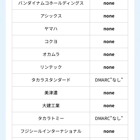
バンダイナムコホールディングス
none
アシックス
none
ヤマハ
none
コクヨ
none
オカムラ
none
リンテック
none
タカラスタンダード
DMARC"なし"
美津濃
none
大建工業
none
タカラトミー
DMARC"なし"
フジシールインターナショナル
none