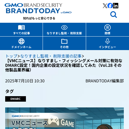
すべての記事
なりすまし監視・ 削除支援
商標
ドメインネーム
その他
インタビュー
トップ
なりすまし監視・ 削除支援の記事
【VMCニュース】なりすまし・フィッシングメール対策に有効な
DMARC設定！国内企業の設定状況を確認してみた（Vol.28 その
他製品業界編）
2025年7月10日 10:30
BRANDTODAY編集部
タグ
DMARC