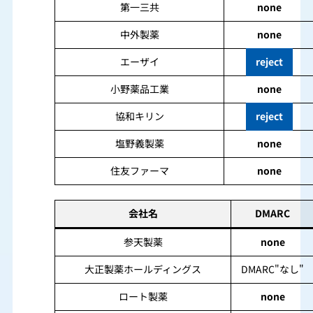
第一三共
none
中外製薬
none
エーザイ
reject
小野薬品工業
none
協和キリン
reject
塩野義製薬
none
住友ファーマ
none
会社名
DMARC
参天製薬
none
大正製薬ホールディングス
DMARC"なし"
ロート製薬
none