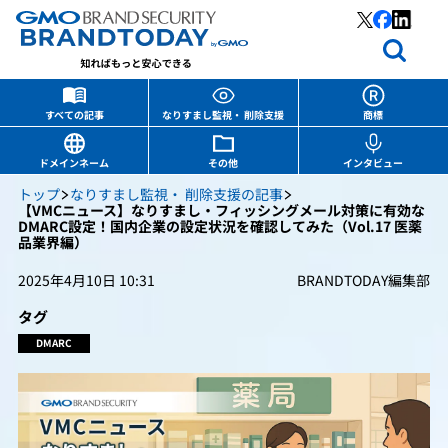
すべての記事
なりすまし監視・ 削除支援
商標
ドメインネーム
その他
インタビュー
トップ
なりすまし監視・ 削除支援の記事
【VMCニュース】なりすまし・フィッシングメール対策に有効な
DMARC設定！国内企業の設定状況を確認してみた（Vol.17 医薬
品業界編）
2025年4月10日 10:31
BRANDTODAY編集部
タグ
DMARC