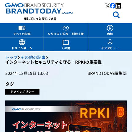
すべての記事
なりすまし監視・ 削除支援
商標
ドメインネーム
その他
インタビュー
トップ
その他の記事
インターネットセキュリティを守る：RPKIの重要性
2024年12月19日 13:03
BRANDTODAY編集部
タグ
ドメインポリシー