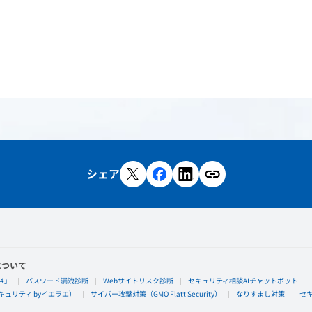
シェア
について
4」
パスワード漏洩診断
Webサイトリスク診断
セキュリティ相談AIチャットボット
ュリティ byイエラエ）
サイバー攻撃対策（GMO Flatt Security）
なりすまし対策
セ