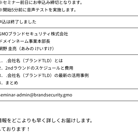
※セミナー前日にお申込み締切となります。
※開始5分前に音声テストを実施します。
申込は終了しました
GMOブランドセキュリティ株式会社
ドメインネーム事業本部長
網野 圭亮（あみの けいすけ）
1． .会社名（ブランドTLD）とは
2．2ndラウンドのスケジュールと費用
3． .会社名（ブランドTLD）の最新の活用事例
4．まとめ
eminar-admin@brandsecurity.gmo
新情報をどこよりも早く詳しくお届けします。
しております！