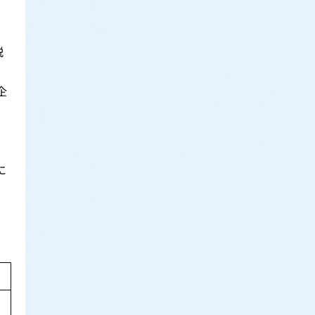
説
企
に