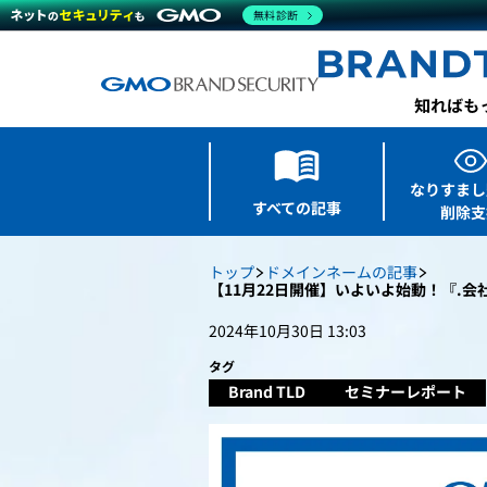
無料診断
なりすまし
すべての記事
削除支
トップ
ドメインネームの記事
【11月22日開催】いよいよ始動！『.会
2024年10月30日 13:03
タグ
Brand TLD
セミナーレポート