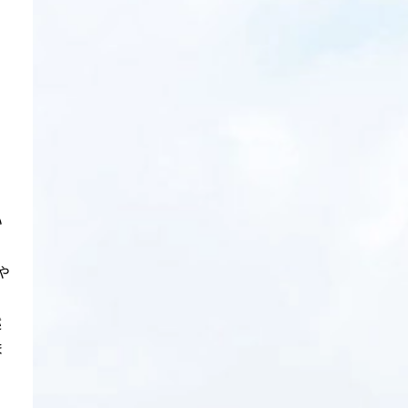
ア
い
や
述
ま