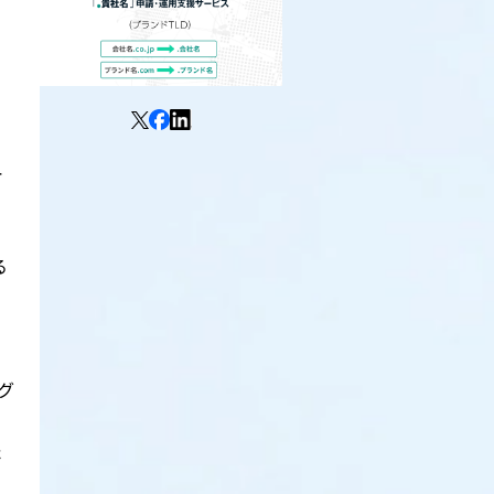
ー
る
グ
た