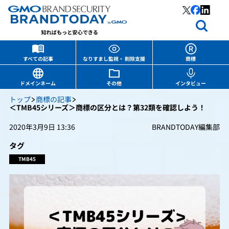
すべての記事
なりすまし監視・ 削除支援
商標
ドメインネーム
その他
インタビュー
トップ
商標の記事
＜TMB45シリーズ＞商標の区分とは？第32類を確認しよう！
2020年3月9日 13:36
BRANDTODAY編集部
タグ
TMB45