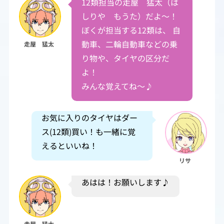
12類担当の走屋 猛太（は
しりや もうた）だよ～！
ぼくが担当する12類は、 自
動車、二輪自動車などの乗
走屋 猛太
り物や、タイヤの区分だ
よ！
みんな覚えてね～♪
お気に入りのタイヤはダー
ス(12類)買い！も一緒に覚
えるといいね！
リサ
あはは！お願いします♪