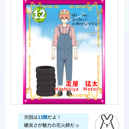
次回は
13類
だよ！
硬派さが魅力の花火師だっ