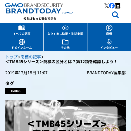
すべての記事
なりすまし監視・ 削除支援
商標
ドメインネーム
その他
インタビュー
トップ
商標の記事
＜TMB45シリーズ＞商標の区分とは？第12類を確認しよう！
2019年12月18日 11:07
BRANDTODAY編集部
タグ
TMB45