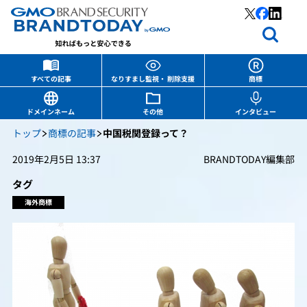
すべての記事
なりすまし監視・ 削除支援
商標
ドメインネーム
その他
インタビュー
トップ
商標の記事
中国税関登録って？
2019年2月5日 13:37
BRANDTODAY編集部
タグ
海外商標