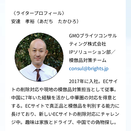
〈ライタープロフィール〉
安達 孝裕（あだち たかひろ）
GMOブライツコンサル
ティング株式会社
IPソリューション部／
模倣品対策チーム
consul@brights.jp
2017年に入社。ECサイ
トの削除対応や現地の模倣品対策担当として従事。
中国に7年いた経験を活かし中華圏の対応を得意と
する。ECサイトで真正品と模倣品を判別する能力に
長けており、新しいECサイトの削除対応にチャレン
ジ中。趣味は家族とドライブ、中国での偽物探し。