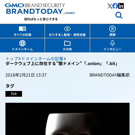
すべての記事
なりすまし監視・ 削除支援
商標
ドメインネーム
その他
インタビュー
トップ
ドメインネームの記事
ダークウェブ上に存在する”闇ドメイン”「.onion」「.bit」
2018年2月21日 13:37
BRANDTODAY編集部
タグ
TLD