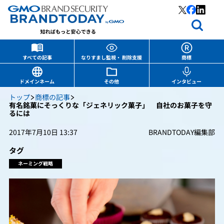
すべての記事
なりすまし監視・ 削除支援
商標
ドメインネーム
その他
インタビュー
トップ
商標の記事
有名銘菓にそっくりな「ジェネリック菓子」 自社のお菓子を守
るには
2017年7月10日 13:37
BRANDTODAY編集部
タグ
ネーミング戦略