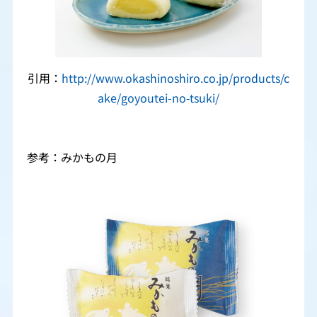
引用：
http://www.okashinoshiro.co.jp/products/c
ake/goyoutei-no-tsuki/
参考：みかもの月