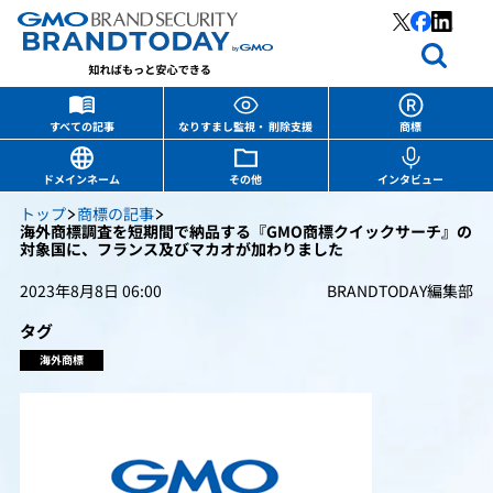
すべての記事
なりすまし監視・ 削除支援
商標
ドメインネーム
その他
インタビュー
トップ
商標の記事
海外商標調査を短期間で納品する『GMO商標クイックサーチ』の
対象国に、フランス及びマカオが加わりました
2023年8月8日 06:00
BRANDTODAY編集部
タグ
海外商標