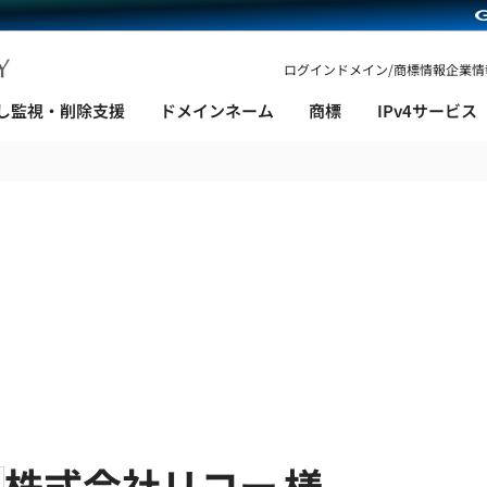
ログイン
ドメイン/商標情報
企業情
し監視・削除支援
ドメインネーム
商標
IPv4サービス
お客様事例
株式会社リコー
様