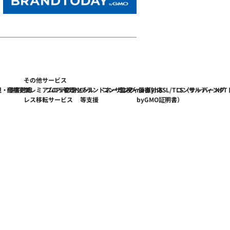
その他サービス
視・侵害対応
商標更新
プレミアムIPv4アド
プロテクション
管理ツール
ブランドネーミング
コンサルティング
監視・侵害対応
nomyne
SSL/TLS（サーバー
コンサルティング
NF
レス移転サービス
等支援
byGMO
証明書）