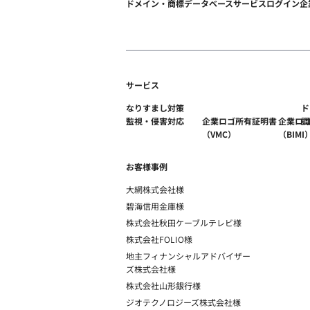
ドメイン・商標データベース
サービスログイン
企
サービス
なりすまし対策
ド
監視・侵害対応
企業ロゴ所有証明書
企業ロ
調
（VMC）
（BIMI
お客様事例
大網株式会社様
碧海信用金庫様
株式会社秋田ケーブルテレビ様
株式会社FOLIO様
地主フィナンシャルアドバイザー
ズ株式会社様
株式会社山形銀行様
ジオテクノロジーズ株式会社様