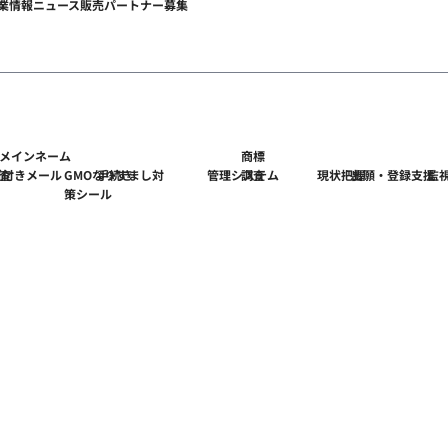
業情報
ニュース
販売パートナー募集
メインネーム
商標
ゴ付きメール
査
GMOなりすまし対
手続き
管理システム
調査
現状把握
出願・登録支援
監
）
策シール