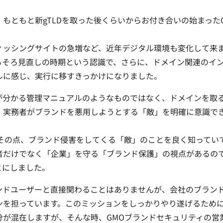
もともと新gTLDを取った後くらいからお付き合いの始まった
ィッシングサイトの急増など、近年デジタル環境も変化して来
ろそろ見直しの時期という認識で、さらに、ドメイン関連のイ
ルに感じ、実行に移すきっかけになりました。
が分かる管理マニュアルのようなものではなく、ドメインを取
、実務者がブランドを悪用しようとする「敵」を明確に意識で
、その点、ブランド侵害をしてくる「敵」のことを良く知ってい
者だけでなく「企業」を守る「ブランド保護」の視点があるの
とにしました。
ンドユーザーと直接関わることはありませんが、会社のブラン
ンを担っています。このミッションをしっかりやり遂げるため
分が混在しますが、そんな時、GMOブランドセキュリティの営