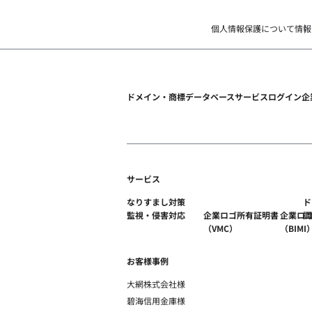
個人情報保護について
情報
ドメイン・商標データベース
サービスログイン
企
サービス
なりすまし対策
ド
監視・侵害対応
企業ロゴ所有証明書
企業ロ
調
（VMC）
（BIMI
お客様事例
大網株式会社様
碧海信用金庫様