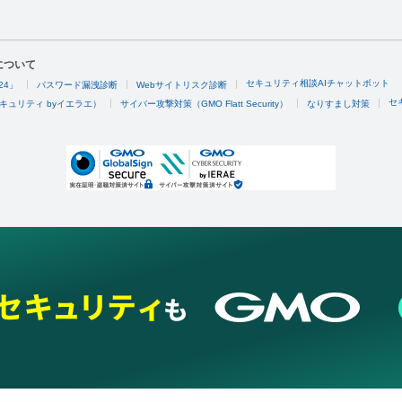
について
セキュリティ相談AIチャットボット
24」
パスワード漏洩診断
Webサイトリスク診断
セ
キュリティ byイエラエ）
サイバー攻撃対策（GMO Flatt Security）
なりすまし対策