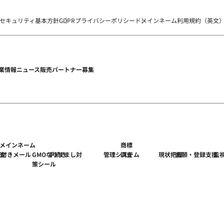
セキュリティ基本方針
GDPRプライバシーポリシー
ドメインネーム利用規約（英文
業情報
ニュース
販売パートナー募集
メインネーム
商標
ゴ付きメール
査
GMOなりすまし対
手続き
管理システム
調査
現状把握
出願・登録支援
監
）
策シール