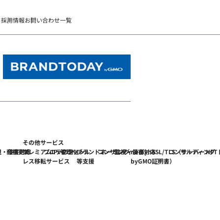
）
採用情報
お問い合わせ一覧
その他サービス
視・侵害対応
商標更新
プレミアムIPv4アド
プロテクション
管理ツール
ブランドネーミング
コンサルティング
監視・侵害対応
nomyne
SSL/TLS（サーバー
コンサルティング
NF
レス移転サービス
等支援
byGMO
証明書）