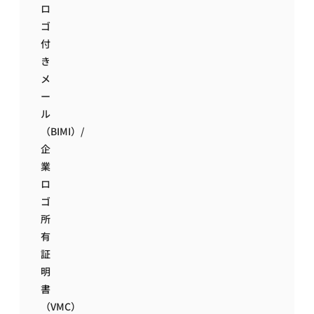
ロ
ゴ
付
き
メ
ー
ル
（BIMI）/
企
業
ロ
ゴ
所
有
証
明
書
（VMC）