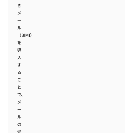
き
メ
ー
ル
（BIMI）
を
導
入
す
る
こ
と
で、
メ
ー
ル
の
受