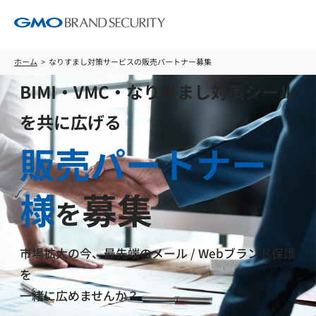
ホーム
なりすまし対策サービスの販売パートナー募集
BIMI・VMC・なりすまし対策シール
を共に広げる
販売パートナー
様
募集
を
市場拡大の今、最先端のメール / Webブランド保護
を
一緒に広めませんか？