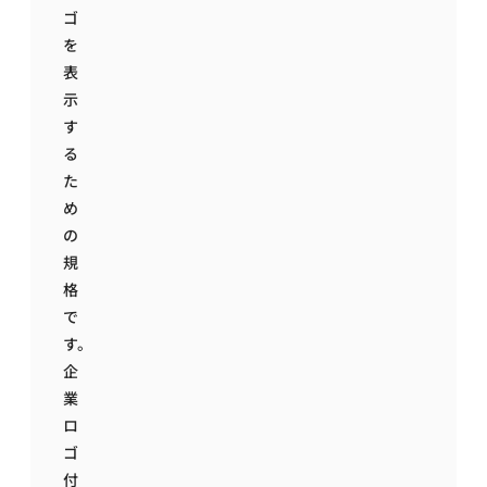
ゴ
を
表
示
す
る
た
め
の
規
格
で
す。
企
業
ロ
ゴ
付