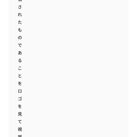
さ
れ
た
も
の
で
あ
る
こ
と
を
ロ
ゴ
を
見
て
視
覚