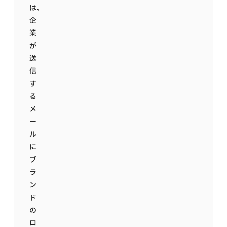
は、
企
業
が
送
信
す
る
メ
ー
ル
に
ブ
ラ
ン
ド
の
ロ