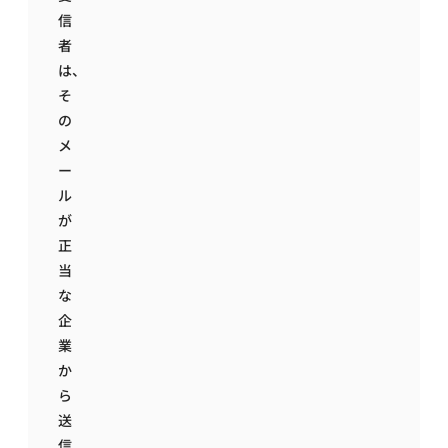
信
者
は、
そ
の
メ
ー
ル
が
正
当
な
企
業
か
ら
送
信