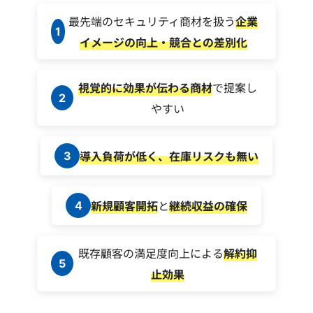
最先端のセキュリティ商材を扱う
企業
1
イメージの向上・競合との差別化
視覚的に効果が伝わる商材
で提案し
2
やすい
導入負荷が低く、在庫リスクも無い
3
新規顧客開拓
と
継続収益の確保
4
既存顧客の満足度向上による
解約抑
5
止効果