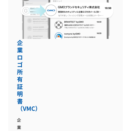
企
業
ロ
ゴ
所
有
証
明
書
（VMC）
企
業