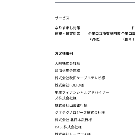
サービス
なりすまし対策
ド
監視・侵害対応
企業ロゴ所有証明書
企業ロ
調
（VMC）
（BIMI
お客様事例
大網株式会社様
碧海信用金庫様
株式会社秋田ケーブルテレビ様
株式会社FOLIO様
地主フィナンシャルアドバイザー
ズ株式会社様
株式会社山形銀行様
ジオテクノロジーズ株式会社様
株式会社 北日本銀行様
BASE株式会社様
株式会社トークアイ様