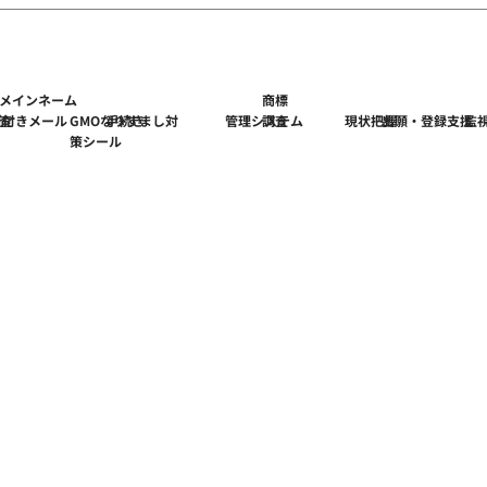
メインネーム
商標
ゴ付きメール
査
GMOなりすまし対
手続き
管理システム
調査
現状把握
出願・登録支援
監
）
策シール