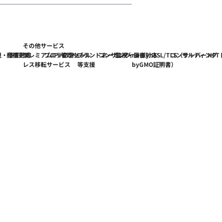
その他サービス
視・侵害対応
商標更新
プレミアムIPv4アド
プロテクション
管理ツール
ブランドネーミング
コンサルティング
監視・侵害対応
nomyne
SSL/TLS（サーバー
コンサルティング
NF
レス移転サービス
等支援
byGMO
証明書）