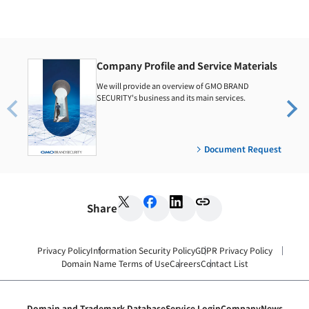
Company Profile and Service Materials
We will provide an overview of GMO BRAND
SECURITY's business and its main services.
Document Request
Share
Privacy Policy
Information Security Policy
GDPR Privacy Policy
Domain Name Terms of Use
Careers
Contact List
Domain and Trademark Database
Service Login
Company
News