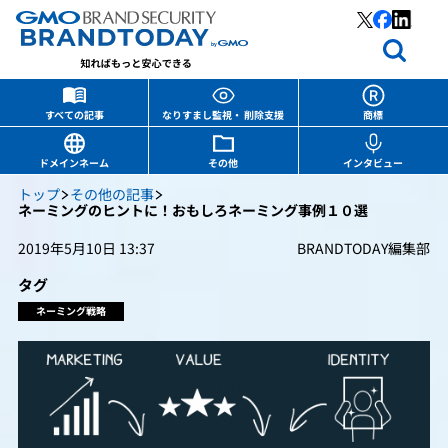
すべての記事
なりすまし監視・ 削除支援
商標
ドメインネーム
その他
インタビュー
トップ
その他の記事
ネーミングのヒントに！おもしろネーミング事例１０選
2019年5月10日 13:37
BRANDTODAY編集部
タグ
ネーミング戦略