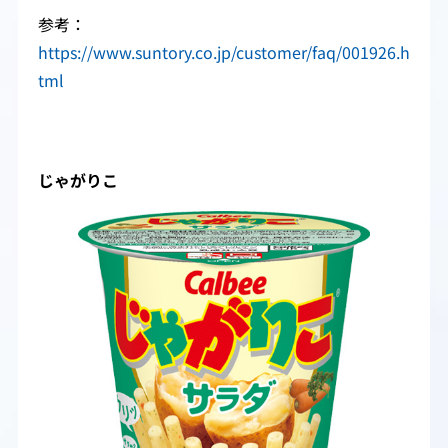
参考：
https://www.suntory.co.jp/customer/faq/001926.h
tml
じゃがりこ